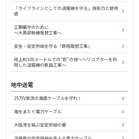
「ライフラインとしての送電線を守る」技術力と使命
感
工期厳守のために
～大黒部幹線張替工事～
安全・安定供給を守る「鉄塔取替工事」
地上約100メートルでの“匠”の技～ヘリコプターを利
用した送電線の新設工事～
地中送電
25万V直流の海底ケーブルを守れ！
海をまたぐ電力ケーブル
大阪湾を結ぶ安定供給の要
淡路島の安定供給を支える電力ケーブル