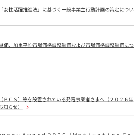
「女性活躍推進法」に基づく一般事業主行動計画の策定につい
単価、加重平均市場価格調整単価および市場価格調整単価につ
（ＰＣＳ）等を設置されている発電事業者さまへ（２０２６年
お知らせ）
ｍｐａｎｙ Ａｗａｒｄ ２０２６ 「Ｍｏｔｉｖａｔｉｏｎ Ｃｏ