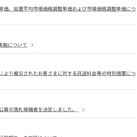
単価、加重平均市場価格調整単価および市場価格調整単価につ
実施について
により被災されたお客さまに対する託送料金等の特別措置につ
け)公募の落札候補者を決定しました。