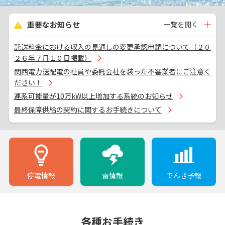
重要なお知らせ
一覧を開く
託送料金における収入の見通しの変更承認申請について（２０
２６年７月１０日掲載）
関西電力送配電の社員や委託会社を装った不審業者にご注意く
ださい！
連系可能量が10万kW以上増加する系統のお知らせ
最終保障供給の契約に関するお手続きについて
停電情報
雷情報
でんき予報
各種お手続き