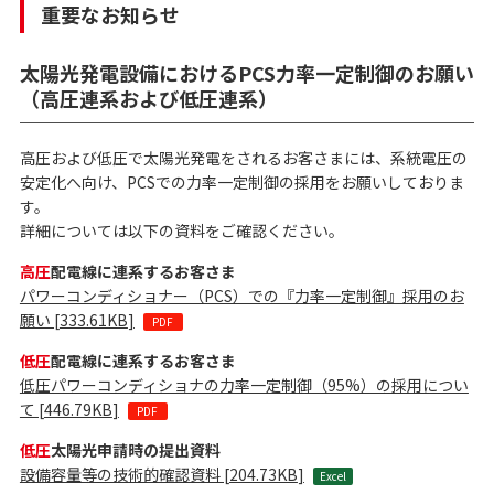
重要なお知らせ
太陽光発電設備におけるPCS力率一定制御のお願い
（高圧連系および低圧連系）
高圧および低圧で太陽光発電をされるお客さまには、系統電圧の
安定化へ向け、PCSでの力率一定制御の採用をお願いしておりま
す。
詳細については以下の資料をご確認ください。
高圧
配電線に連系するお客さま
パワーコンディショナー（PCS）での『力率一定制御』採用のお
願い [
333.61KB
]
低圧
配電線に連系するお客さま
低圧パワーコンディショナの力率一定制御（95%）の採用につい
て [
446.79KB
]
低圧
太陽光申請時の提出資料
設備容量等の技術的確認資料 [
204.73KB
]