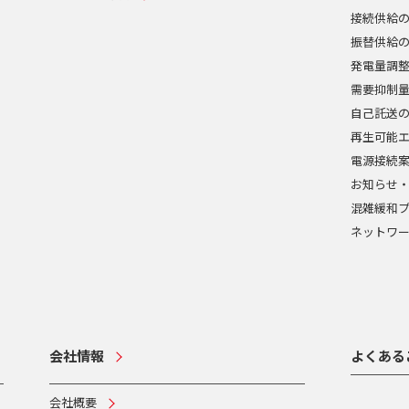
接続供給
振替供給
発電量調
需要抑制
自己託送
再生可能
電源接続
お知らせ
混雑緩和
ネットワ
会社情報
よくある
会社概要