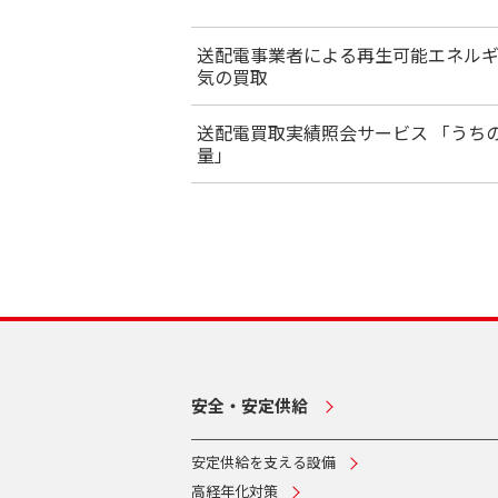
送配電事業者による再生可能エネル
気の買取
送配電買取実績照会サービス 「うち
量」
安全・安定供給
安定供給を支える設備
高経年化対策