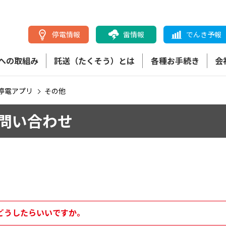
停電情報
雷情報
でんき予報
への取組み
託送（たくそう）とは
各種お手続き
会
停電アプリ
その他
問い合わせ
どうしたらいいですか。