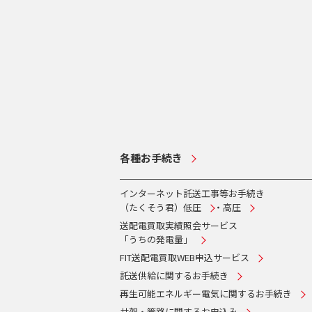
各種お手続き
インターネット託送工事等お手続き
（たくそう君）
低圧
・
高圧
送配電買取実績照会サービス
「うちの発電量」
FIT送配電買取WEB申込サービス
託送供給に関するお手続き
再生可能エネルギー電気に関するお手続き
共架・管路に関するお申込み