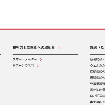
技術力と効率化への取組み
託送（た
スマートメーター
各種約款
ドローンの活用
ウェルカ
接続供給
振替供給
発電量調
需要抑制
自己託送
再生可能