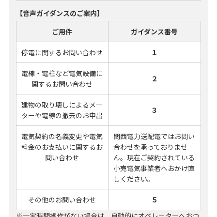
【音声ガイダンスのご案内】
ご用件
ガイダンス番号
停電に関するお問い合わせ
１
電線・電柱など電気設備に
２
関する
お問い合わせ
建物の取り壊しによる
メー
３
ターや電線の撤去のお申出
電気契約の名義変更や
電気
関西電力送配電ではお問い
料金のお支払いに
関するお
合わせを承っておりませ
問い合わせ
ん。現在ご契約されている
小売電気事業者へおかけ直
しください。
その他のお問い合わせ
５
※一定時間操作がない場合は、自動的にオペレーターへおつ