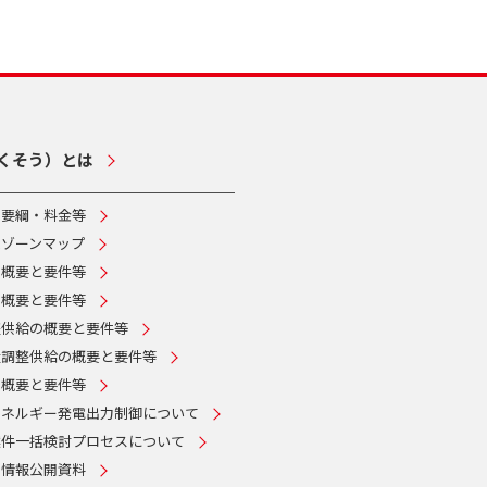
くそう）とは
・要綱・料金等
ムゾーンマップ
の概要と要件等
の概要と要件等
整供給の概要と要件等
量調整供給の概要と要件等
の概要と要件等
エネルギー発電出力制御について
案件一括検討プロセスについて
・情報公開資料