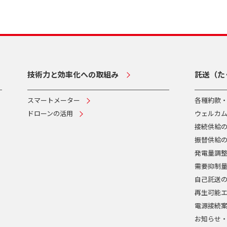
技術力と効率化への取組み
託送（た
スマートメーター
各種約款
ドローンの活用
ウェルカ
接続供給
振替供給
発電量調
需要抑制
自己託送
再生可能
電源接続
お知らせ