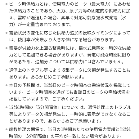
ピーク時供給力とは、使用電力のピーク（最大電力）にあわせ
た供給力のことであり、火力、原子力等の固定的な供給力に加
え、需給が逼迫した場合、素早く対応可能な揚水式発電（水
力）が一定量含まれております。
需給状況の変化に応じた供給力追加の反映タイミングによって
は、使用率が実際より大きな値になる場合があります。
需要が供給力を上回る緊急時には、揚水式発電を一時的な供給
力として追加できる場合がありますが、発電可能な時間に限り
があるため、追加分については供給力には含んでいません。
通信上のトラブル等により収集データに欠損が発生することも
あります。あらかじめご了承願います。
本日の予想欄は、当該日のピーク時間帯の需給状況を掲載して
います。ピーク時間帯を過ぎても当該日のピークの需給状況を
掲載していますので、ご了承ください。
当該1時間の「5分間隔値」については、通信処理上のトラブル
等によりデータ欠損が発生し、一時的に表示ができなくなるこ
とがありますので、あらかじめご了承願います。
端数処理の関係で、当日の1時間あたりの使用電力実績と当該1
時間の「5分間隔値」の平均が一致しない場合があります。