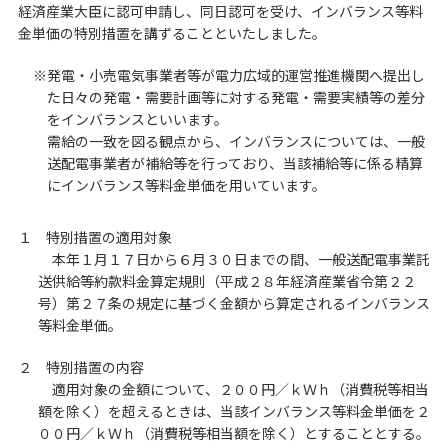
経済産業大臣に認可申請し、同日認可を受け、インバランス等料
金単価の特別措置を講ずることといたしました。
※発電・小売電気事業者等が電力広域的運営推進機関へ提出し
た日々の発電・需要計画等に対する発電・需要実績等の差分
をインバランスといいます。
需給の一致を図る観点から、インバランスについては、一般
送配電事業者が補給等を行っており、当該補給等に係る精算
にインバランス等料金単価を用いています。
１ 特別措置の適用対象
本年１月１７日から６月３０日までの間、一般送配電事業託
送供給等約款料金算定規則（平成２８年経済産業省令第２２
号）第２７条の規定に基づく金額から算定されるインバランス
等料金単価。
２ 特別措置の内容
適用対象の金額について、２００円／ｋＷｈ（消費税等相当
額を除く）を超えるときは、当該インバランス等料金単価を２
００円／ｋＷｈ（消費税等相当額を除く）とすることとする。