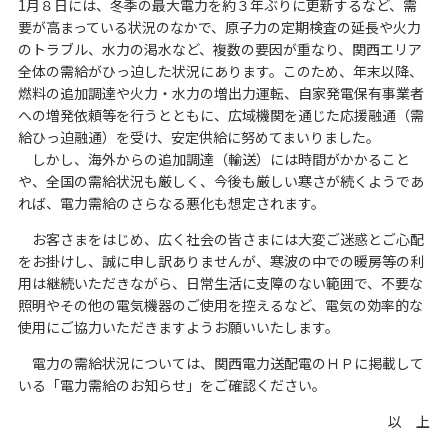
1月８日には、冬季の最大電力を約３年ぶりに更新するなど、需
要が高まっている状況のなかで、原子力の定期検査の延長や火力
のトラブル、水力の渇水など、複数の要因が重なり、関西エリア
全体の需給がひっ迫した状況にあります。このため、年末以降、
燃料の追加調達や火力・水力の増出力運転、自家発電保有事業者
への増発依頼等を行うとともに、広域機関を通じた応援融通（需
給ひっ迫融通）を受け、安定供給に努めてまいりました。
しかし、海外からの追加調達（輸送）には時間がかかること
や、全国の需給状況も厳しく、今後も厳しい寒さが続くようであ
れば、電力需給のさらなる悪化も想定されます。
お客さまをはじめ、広く社会の皆さまには大変ご迷惑とご心配
をお掛けし、誠に申し訳ありませんが、寒波の中での暖房等の利
用は継続いただきながら、日常生活に支障のない範囲で、不要な
照明やその他の電気機器のご使用を控えるなど、電気の効率的な
使用にご協力いただきますようお願いいたします。
電力の需給状況については、関西電力送配電のＨＰに掲載して
いる「
電力需給のお知らせ
」をご確認ください。
以 上