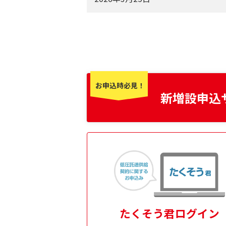
大阪市の一部エリアにおける標準送
2026年2月16日
電柱への街路灯・防犯カメラ設置に
2025年11月6日
インターネット低圧託送工事申込（
お申込時必見！
新増設申込
せ［
381.95KB
］
2025年9月16日
低圧新増設申込時における正確な用
2025年8月29日
年内送電および系統連系工事に関す
2025年5月30日
低圧架空引込線・低圧計量器の取付
たくそう君ログイン