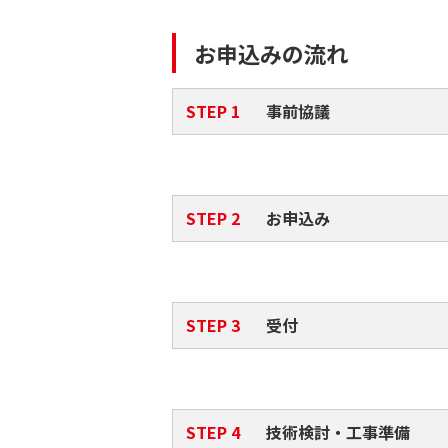
2024年8月27日
工事費等のお支払いに関するお知ら
お申込みの流れ
2024年8月27日
２０２４年「年内送電および系統連
事前協議
お申込み
受付
技術検討・工事準備