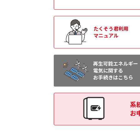
2025年5月2日
契約主開閉器の弊社配電営業所にお
たくそう君利用
2025年3月21日
マニュアル
低圧新増設に関する関西電力送配電
2025年3月21日
再生可能エネルギー
インターネット低圧託送工事申込（
電気に関する
［
680.09KB
］
お手続きはこちら
2025年3月21日
インターネット低圧託送工事申込ペ
系
について［
919.33KB
］
お
2024年9月2日
お客さま設備工事に関するお願いと