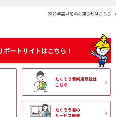
電日の変更について［
734.11KB
］
2023年度以前のお知らせはこちら
伴う受託工事費の改定等について［
97.40KB
］
たくそう君）のお知らせ情報『メール通知』に関するお知ら
サポートサイトはこちら！
途情報入力のお願いについて［
467.84KB
］
たくそう君新規登録は
こちら
るお知らせ（２０２５年）［
1.19MB
］
位置変更申込に係る工事費についてのお知らせ［
85.79KB
］
たくそう君の
サービス概要