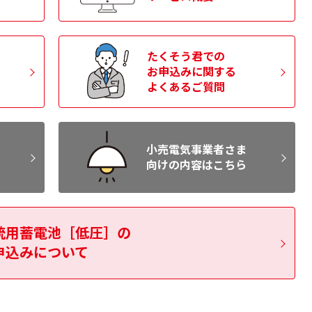
ける現物検査の廃止について［
133.94KB
］
たくそう君での
お申込みに関する
からの重要なお知らせのメール配信について［
354.52KB
］
よくあるご質問
小売電気事業者さま
たくそう君）の『お知らせ情報』に関するお願い
向けの内容はこちら
ージのリニューアルおよび新増設申込サポートサイトの開設
統用蓄電池［低圧］の
申込みについて
お知らせ［
572.73KB
］